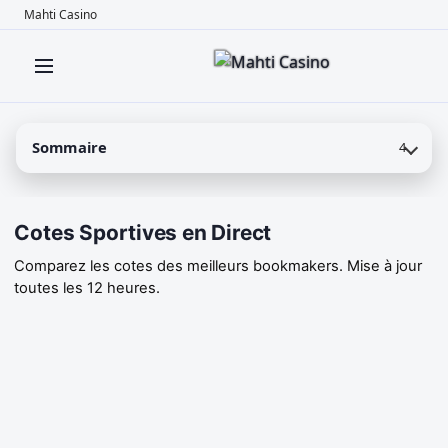
Mahti Casino
Sommaire
4
Cotes Sportives en Direct
Comparez les cotes des meilleurs bookmakers. Mise à jour
toutes les 12 heures.